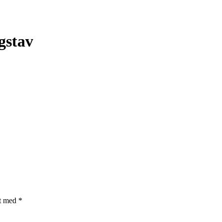
gstav
et med
*