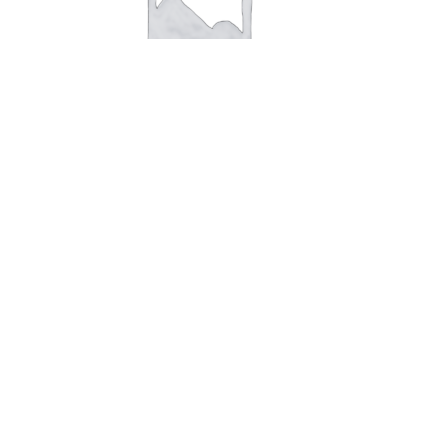
Sølvring ny skinne herrre
2.040,00
kr.
Tilføj til kurv