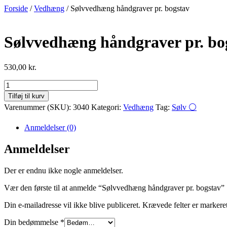
Videre
Forside
/
Vedhæng
/ Sølvvedhæng håndgraver pr. bogstav
til
indhold
Sølvvedhæng håndgraver pr. bo
530,00
kr.
Sølvvedhæng
håndgraver
Tilføj til kurv
pr.
Varenummer (SKU):
3040
Kategori:
Vedhæng
Tag:
Sølv ⚪
bogstav
antal
Anmeldelser (0)
Anmeldelser
Der er endnu ikke nogle anmeldelser.
Vær den første til at anmelde “Sølvvedhæng håndgraver pr. bogstav”
Din e-mailadresse vil ikke blive publiceret.
Krævede felter er marker
Din bedømmelse
*