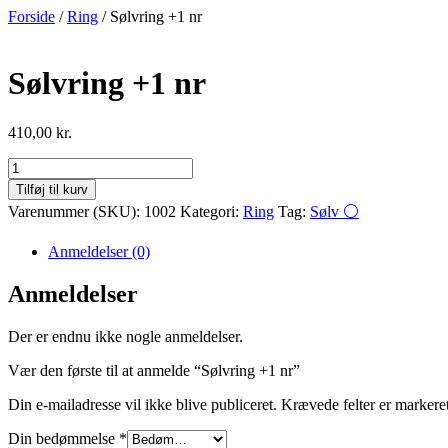
Videre
Forside
/
Ring
/ Sølvring +1 nr
til
indhold
Sølvring +1 nr
410,00
kr.
Sølvring
+1
Tilføj til kurv
nr
Varenummer (SKU):
1002
Kategori:
Ring
Tag:
Sølv ⚪
antal
Anmeldelser (0)
Anmeldelser
Der er endnu ikke nogle anmeldelser.
Vær den første til at anmelde “Sølvring +1 nr”
Din e-mailadresse vil ikke blive publiceret.
Krævede felter er marker
Din bedømmelse
*