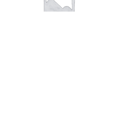
Sølvring med sten + 8 nr
1.130,00
kr.
Tilføj til kurv