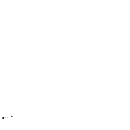
et med
*