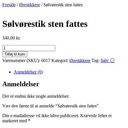
Videre
Forside
/
Ørestikkere
/ Sølvørestik sten fattes
til
indhold
Sølvørestik sten fattes
340,00
kr.
Sølvørestik
sten
Tilføj til kurv
fattes
Varenummer (SKU):
6017
Kategori:
Ørestikkere
Tag:
Sølv ⚪
antal
Anmeldelser (0)
Anmeldelser
Der er endnu ikke nogle anmeldelser.
Vær den første til at anmelde “Sølvørestik sten fattes”
Din e-mailadresse vil ikke blive publiceret.
Krævede felter er
markeret med
*