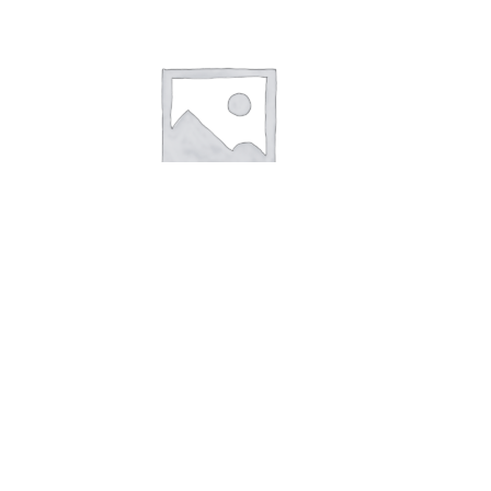
Sølvring ny skinne herrre
2.040,00
kr.
Tilføj til kurv