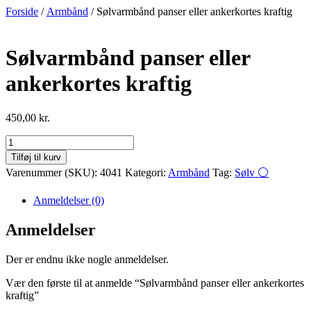
Videre
Forside
/
Armbånd
/ Sølvarmbånd panser eller ankerkortes kraftig
til
indhold
Sølvarmbånd panser eller
ankerkortes kraftig
450,00
kr.
Sølvarmbånd
panser
Tilføj til kurv
eller
Varenummer (SKU):
4041
Kategori:
Armbånd
Tag:
Sølv ⚪
ankerkortes
kraftig
Anmeldelser (0)
antal
Anmeldelser
Der er endnu ikke nogle anmeldelser.
Vær den første til at anmelde “Sølvarmbånd panser eller ankerkortes
kraftig”