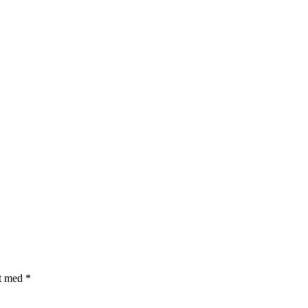
et med
*