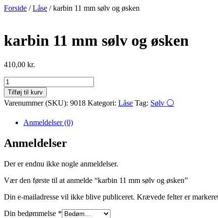
Videre
Forside
/
Låse
/ karbin 11 mm sølv og øsken
til
indhold
karbin 11 mm sølv og øsken
410,00
kr.
karbin
11
Tilføj til kurv
mm
Varenummer (SKU):
9018
Kategori:
Låse
Tag:
Sølv ⚪
sølv
og
Anmeldelser (0)
øsken
antal
Anmeldelser
Der er endnu ikke nogle anmeldelser.
Vær den første til at anmelde “karbin 11 mm sølv og øsken”
Din e-mailadresse vil ikke blive publiceret.
Krævede felter er marker
Din bedømmelse
*