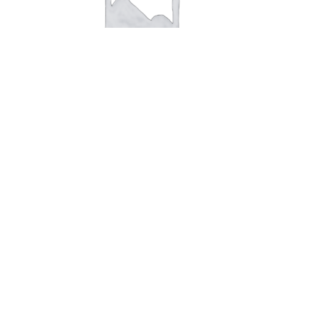
Sølvring med sten + 6 nr
950,00
kr.
Tilføj til kurv