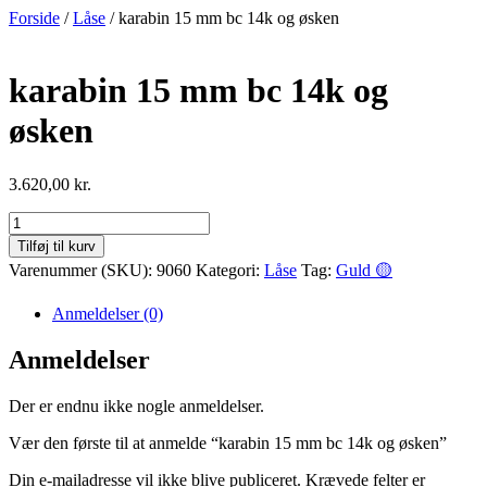
Videre
Forside
/
Låse
/ karabin 15 mm bc 14k og øsken
til
indhold
karabin 15 mm bc 14k og
øsken
3.620,00
kr.
karabin
15
Tilføj til kurv
mm
Varenummer (SKU):
9060
Kategori:
Låse
Tag:
Guld 🟡
bc
14k
Anmeldelser (0)
og
øsken
Anmeldelser
antal
Der er endnu ikke nogle anmeldelser.
Vær den første til at anmelde “karabin 15 mm bc 14k og øsken”
Din e-mailadresse vil ikke blive publiceret.
Krævede felter er