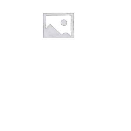
Guldring med sten ny skinne herre
4.750,00
kr.
Tilføj til kurv