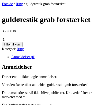
Videre
Forside
/
Ring
/ guldørestik grab forstærket
til
indhold
guldørestik grab forstærket
350,00
kr.
guldørestik
grab
Tilføj til kurv
forstærket
Kategori:
Ring
antal
Anmeldelser (0)
Anmeldelser
Der er endnu ikke nogle anmeldelser.
Vær den første til at anmelde “guldørestik grab forstærket”
Din e-mailadresse vil ikke blive publiceret.
Krævede felter er
markeret med
*
Din bedømmelse
*