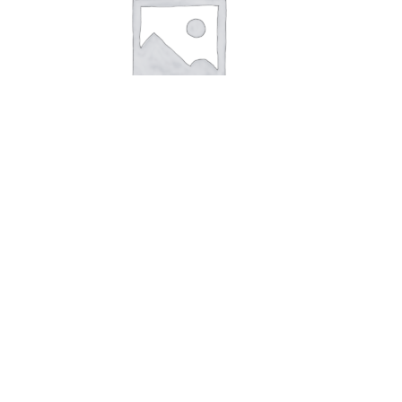
Sølvring med sten +2 nr
550,00
kr.
Tilføj til kurv