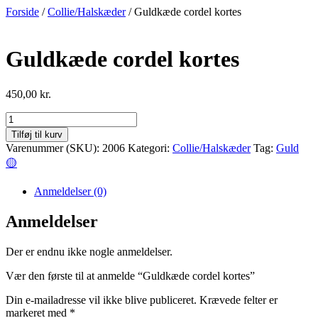
Videre
Forside
/
Collie/Halskæder
/ Guldkæde cordel kortes
til
indhold
Guldkæde cordel kortes
450,00
kr.
Guldkæde
cordel
Tilføj til kurv
kortes
Varenummer (SKU):
2006
Kategori:
Collie/Halskæder
Tag:
Guld
antal
🟡
Anmeldelser (0)
Anmeldelser
Der er endnu ikke nogle anmeldelser.
Vær den første til at anmelde “Guldkæde cordel kortes”
Din e-mailadresse vil ikke blive publiceret.
Krævede felter er
markeret med
*