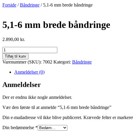
Videre
Forside
/
Båndringe
/ 5,1-6 mm brede båndringe
til
indhold
5,1-6 mm brede båndringe
2.890,00
kr.
5,1-
6
Tilføj til kurv
mm
Varenummer (SKU):
7002
Kategori:
Båndringe
brede
båndringe
Anmeldelser (0)
antal
Anmeldelser
Der er endnu ikke nogle anmeldelser.
Vær den første til at anmelde “5,1-6 mm brede båndringe”
Din e-mailadresse vil ikke blive publiceret.
Krævede felter er marker
Din bedømmelse
*