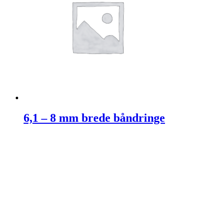
6,1 – 8 mm brede båndringe
3.150,00
kr.
Tilføj til kurv