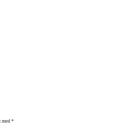
et med
*