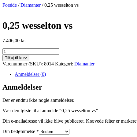
Videre
Forside
/
Diamanter
/ 0,25 wesselton vs
til
indhold
0,25 wesselton vs
7.406,00
kr.
0,25
wesselton
Tilføj til kurv
vs
Varenummer (SKU):
8014
Kategori:
Diamanter
antal
Anmeldelser (0)
Anmeldelser
Der er endnu ikke nogle anmeldelser.
Vær den første til at anmelde “0,25 wesselton vs”
Din e-mailadresse vil ikke blive publiceret.
Krævede felter er marker
Din bedømmelse
*