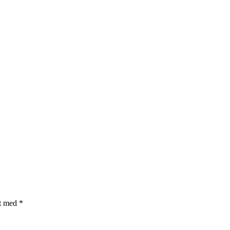
et med
*