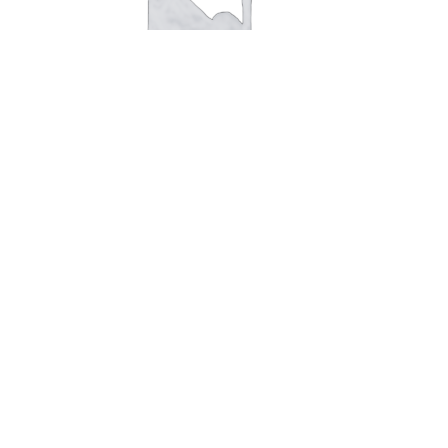
0,10 wesselton vs
2.076,00
kr.
Tilføj til kurv